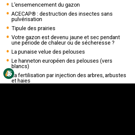
L'ensemencement du gazon
ACECAP® : destruction des insectes sans
pulvérisation
Tipule des prairies
Votre gazon est devenu jaune et sec pendant
une période de chaleur ou de sécheresse ?
La punaise velue des pelouses
Le hanneton européen des pelouses (vers
blancs)
La fertilisation par injection des arbres, arbustes
et haies
La tonte de la pelouse
La tache annulaire nécrotique dans la pelouse
L'importance du soleil pour la croissance de la
pelouse
La mousse dans une pelouse
La moisissure grise des neiges dans les