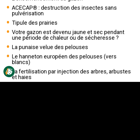
ACECAP® : destruction des insectes sans
pulvérisation
Tipule des prairies
Votre gazon est devenu jaune et sec pendant
une période de chaleur ou de sécheresse ?
La punaise velue des pelouses
Le hanneton européen des pelouses (vers
blancs)
La fertilisation par injection des arbres, arbustes
et haies
La tonte de la pelouse
La tache annulaire nécrotique dans la pelouse
L'importance du soleil pour la croissance de la
pelouse
La mousse dans une pelouse
La moisissure grise des neiges dans les
pelouses