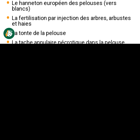
Le hanneton européen des pelouses (vers
blancs)
La fertilisation par injection des arbres, arbustes
et haies
La tonte de la pelouse
La tache annulaire nécrotique dans la pelouse
L'importance du soleil pour la croissance de la
pelouse
La mousse dans une pelouse
La moisissure grise des neiges dans les
pelouses
L'anthracnose dans la pelouse
L'aération du sol de la pelouse
L'acidité du sol et le chaulage de la pelouse
La tache des feuilles dans la pelouse
La fertilisation de la pelouse