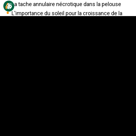
La tache annulaire nécrotique dans la pelouse
L'importance du soleil pour la croissance de la
pelouse
La mousse dans une pelouse
La moisissure grise des neiges dans les
pelouses
L'anthracnose dans la pelouse
L'aération du sol de la pelouse
L'acidité du sol et le chaulage de la pelouse
La tache des feuilles dans la pelouse
La fertilisation de la pelouse
La digitaire dans une pelouse
La pyrale des prés dans les pelouses
Les ronds de sorcière (cercles de fée) dans la
pelouse
Le déchaumage de la pelouse